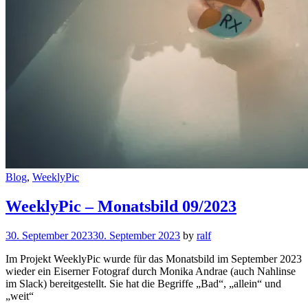
Cat
Blog
,
WeeklyPic
Links
WeeklyPic – Monatsbild 09/2023
30. September 2023
30. September 2023
by
ralf
Im Projekt WeeklyPic wurde für das Monatsbild im September 2023
wieder ein Eiserner Fotograf durch Monika Andrae (auch Nahlinse
im Slack) bereitgestellt. Sie hat die Begriffe „Bad“, „allein“ und
„weit“