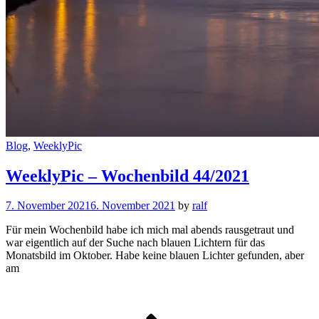
Cat
Blog
,
WeeklyPic
Links
WeeklyPic – Wochenbild 44/2021
7. November 2021
6. November 2021
by
ralf
Für mein Wochenbild habe ich mich mal abends rausgetraut und
war eigentlich auf der Suche nach blauen Lichtern für das
Monatsbild im Oktober. Habe keine blauen Lichter gefunden, aber
am
WeeklyPic
–
Wochenbi