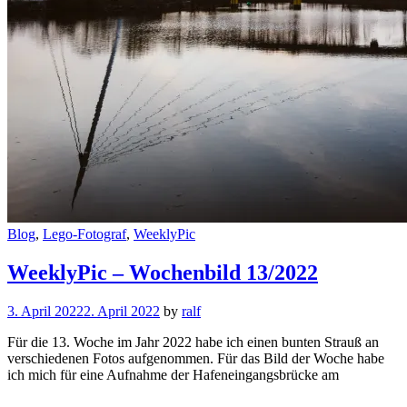
Cat
Blog
,
Lego-Fotograf
,
WeeklyPic
Links
WeeklyPic – Wochenbild 13/2022
3. April 2022
2. April 2022
by
ralf
Für die 13. Woche im Jahr 2022 habe ich einen bunten Strauß an
verschiedenen Fotos aufgenommen. Für das Bild der Woche habe
ich mich für eine Aufnahme der Hafeneingangsbrücke am
WeeklyPic