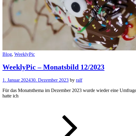
Cat
Blog
,
WeeklyPic
Links
WeeklyPic – Monatsbild 12/2023
1. Januar 2024
30. Dezember 2023
by
ralf
Für das Monatsthema im Dezember 2023 wurde wieder eine Umfrage 
hatte ich
WeeklyPic
–
Monatsbil
12/2023