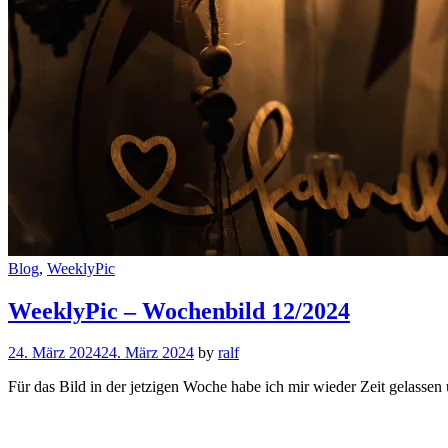
Cat
Blog
,
WeeklyPic
Links
WeeklyPic – Wochenbild 12/2024
24. März 2024
24. März 2024
by
ralf
Für das Bild in der jetzigen Woche habe ich mir wieder Zeit gelassen
WeeklyPic
–