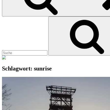
Search
for:
Schlagwort:
sunrise