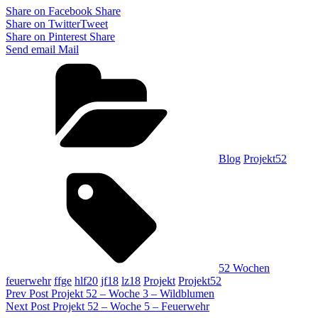
Share on Facebook
Share
Share on Twitter
Tweet
Share on Pinterest
Share
Send email
Mail
Categories
Blog
Projekt52
Tags,
52 Wochen
feuerwehr
ffge
hlf20
jf18
lz18
Projekt
Projekt52
Beitragsnavigation
Previous
Prev Post
Projekt 52 – Woche 3 – Wildblumen
Post
Next
Next Post
Projekt 52 – Woche 5 – Feuerwehr