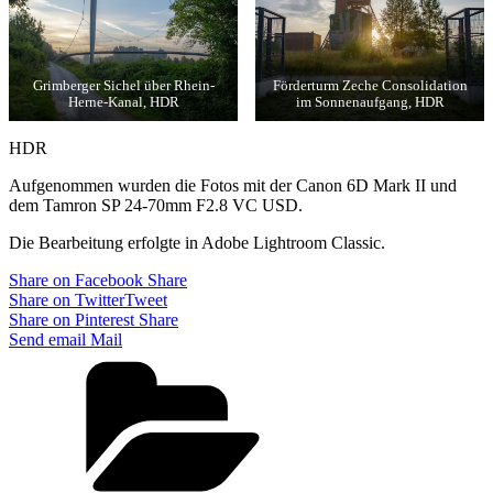
Grimberger Sichel über Rhein-
Förderturm Zeche Consolidation
Herne-Kanal, HDR
im Sonnenaufgang, HDR
HDR
Aufgenommen wurden die Fotos mit der Canon 6D Mark II und
dem Tamron SP 24-70mm F2.8 VC USD.
Die Bearbeitung erfolgte in Adobe Lightroom Classic.
Share on Facebook
Share
Share on Twitter
Tweet
Share on Pinterest
Share
Send email
Mail
Categories