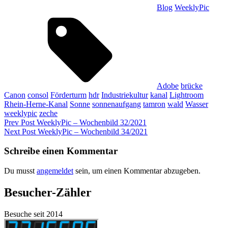
Blog
WeeklyPic
Tags,
Adobe
brücke
Canon
consol
Förderturm
hdr
Industriekultur
kanal
Lightroom
Rhein-Herne-Kanal
Sonne
sonnenaufgang
tamron
wald
Wasser
weeklypic
zeche
Beitragsnavigation
Previous
Prev Post
WeeklyPic – Wochenbild 32/2021
Post
Next
Next Post
WeeklyPic – Wochenbild 34/2021
Post
Schreibe einen Kommentar
Du musst
angemeldet
sein, um einen Kommentar abzugeben.
Besucher-Zähler
Besuche seit 2014