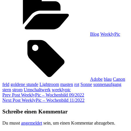
Blog
WeeklyPic
Tags,
Adobe
blau
Canon
feld
goldene stunde
Lightroom
masten
rot
Sonne
sonnenaufgang
stern
strom
Umschaltwerk
weeklypic
Beitragsnavigation
Previous
Prev Post
WeeklyPic – Wochenbild 09/2022
Post
Next
Next Post
WeeklyPic – Wochenbild 11/2022
Post
Schreibe einen Kommentar
Du musst
angemeldet
sein, um einen Kommentar abzugeben.