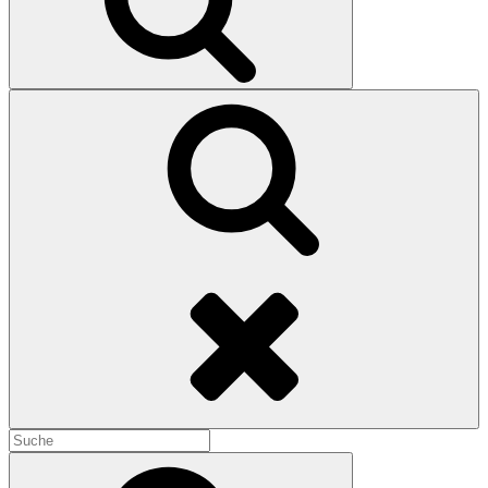
Search
Search
for:
Search