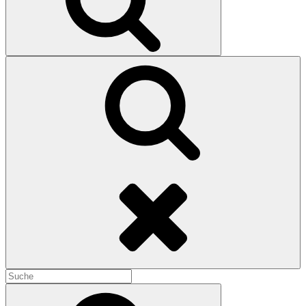
Search
Search
for:
Search