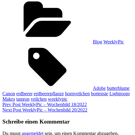
Categories
Blog
WeeklyPic
Tags,
Adobe
butterblume
Canon
erdbeere
erdbeerepflanze
hornveilchen
hortensie
Lightroom
Makro
tamron
veilchen
weeklypic
Beitragsnavigation
Previous
Prev Post
WeeklyPic – Wochenbild 18/2022
Post
Next
Next Post
WeeklyPic – Wochenbild 20/2022
Post
Schreibe einen Kommentar
Du musst
angemeldet
sein, um einen Kommentar abzugeben.