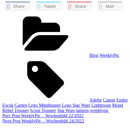
Share
Tweet
Share
Mail
Categories
Blog
WeeklyPic
Tags,
Adobe
Canon
Endor
Ewok
Garten
Lego Minifiguren
Lego Star Wars
Lightroom
Mond
Rebel Trooper
Scout Trooper
Star Wars
tamron
weeklypic
Beitragsnavigation
Previous
Prev Post
WeeklyPic – Wochenbild 22/2022
Post
Next
Next Post
WeeklyPic – Wochenbild 24/2022
Post