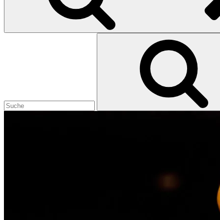
Search
for: