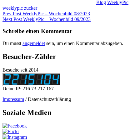
Blog
WeeklyPic
weeklypic
zucker
Beitragsnavigation
Previous
Prev Post
WeeklyPic – Wochenbild 08/2023
Post
Next
Next Post
WeeklyPic – Wochenbild 09/2023
Post
Schreibe einen Kommentar
Du musst
angemeldet
sein, um einen Kommentar abzugeben.
Besucher-Zähler
Besuche seit 2014
Deine IP: 216.73.217.167
Impressum
/ Datenschutzerklärung
Soziale Medien