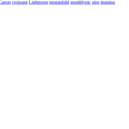
Canon
croissant
Lightroom
monatsbild
monthlypic
süss
tiramisu