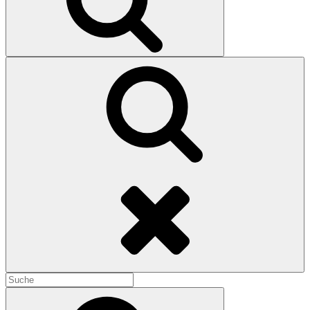
Search
Search
for:
Search