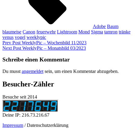
Adobe
Baum
blaumeise
Canon
feuerwehr
Lightroom
Mond
Sigma
tamron
tränke
venus
vogel
weeklypic
Beitragsnavigation
Previous
Prev Post
WeeklyPic – Wochenbild 11/2023
Post
Next
Next Post
WeeklyPic – Monatsbild 03/2023
Post
Schreibe einen Kommentar
Du musst
angemeldet
sein, um einen Kommentar abzugeben.
Besucher-Zähler
Besuche seit 2014
Deine IP: 216.73.216.67
Impressum
/ Datenschutzerklärung