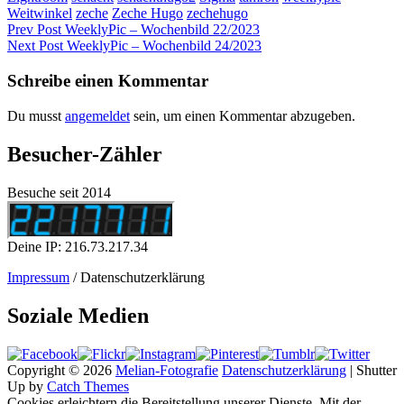
Weitwinkel
zeche
Zeche Hugo
zechehugo
Beitragsnavigation
Previous
Prev Post
WeeklyPic – Wochenbild 22/2023
Post
Next
Next Post
WeeklyPic – Wochenbild 24/2023
Post
Schreibe einen Kommentar
Du musst
angemeldet
sein, um einen Kommentar abzugeben.
Besucher-Zähler
Besuche seit 2014
Deine IP: 216.73.217.34
Impressum
/ Datenschutzerklärung
Soziale Medien
Copyright © 2026
Melian-Fotografie
Datenschutzerklärung
|
Shutter
Up by
Catch Themes
Cookies erleichtern die Bereitstellung unserer Dienste. Mit der