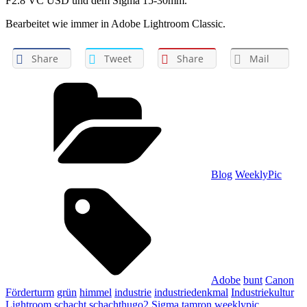
F2.8 VC USD und dem Sigma 15-30mm.
Bearbeitet wie immer in Adobe Lightroom Classic.
Share
Tweet
Share
Mail
Categories
Blog
WeeklyPic
Tags,
Adobe
bunt
Canon
Förderturm
grün
himmel
industrie
industriedenkmal
Industriekultur
Lightroom
schacht
schachthugo2
Sigma
tamron
weeklypic