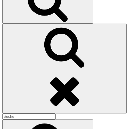
Search
Search
for:
Search