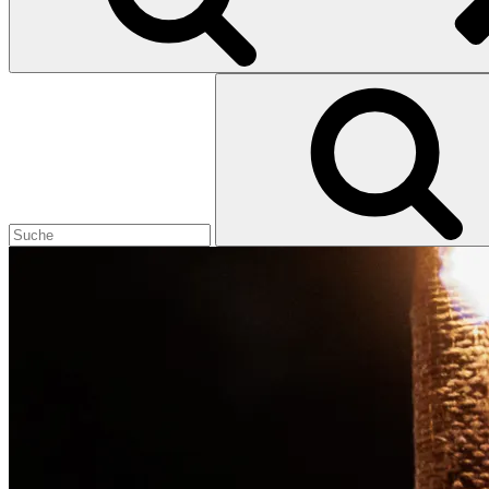
Search
for: