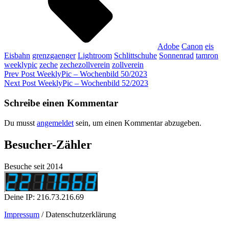
Adobe
Canon
eis
Eisbahn
grenzgaenger
Lightroom
Schlittschuhe
Sonnenrad
tamron
weeklypic
zeche
zechezollverein
zollverein
Beitragsnavigation
Previous
Prev Post
WeeklyPic – Wochenbild 50/2023
Post
Next
Next Post
WeeklyPic – Wochenbild 52/2023
Post
Schreibe einen Kommentar
Du musst
angemeldet
sein, um einen Kommentar abzugeben.
Besucher-Zähler
Besuche seit 2014
Deine IP: 216.73.216.69
Impressum
/ Datenschutzerklärung