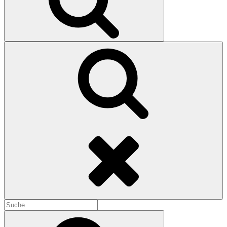
Search
Search
for:
Search