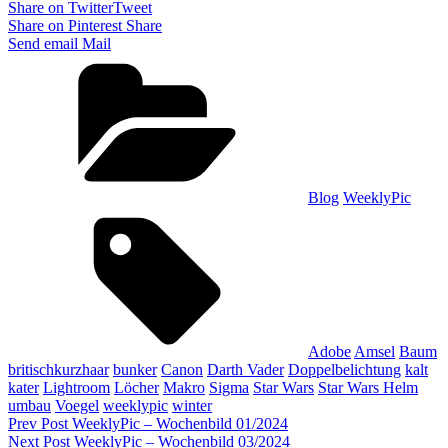
Share on Twitter
Tweet
Share on Pinterest
Share
Send email
Mail
Categories
Blog
WeeklyPic
Tags,
Adobe
Amsel
Baum
britischkurzhaar
bunker
Canon
Darth Vader
Doppelbelichtung
kalt
kater
Lightroom
Löcher
Makro
Sigma
Star Wars
Star Wars Helm
umbau
Voegel
weeklypic
winter
Beitragsnavigation
Previous
Prev Post
WeeklyPic – Wochenbild 01/2024
Post
Next
Next Post
WeeklyPic – Wochenbild 03/2024