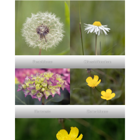
Pusteblume
Gänseblümchen
Hortensie
Dotterblume