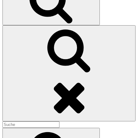
Search
Search
for:
Search