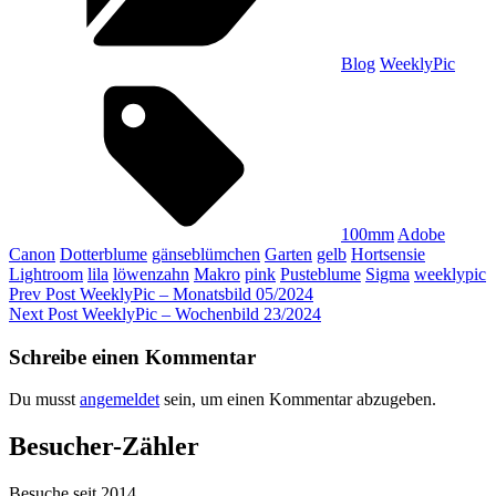
Blog
WeeklyPic
Tags,
100mm
Adobe
Canon
Dotterblume
gänseblümchen
Garten
gelb
Hortsensie
Lightroom
lila
löwenzahn
Makro
pink
Pusteblume
Sigma
weeklypic
Beitragsnavigation
Previous
Prev Post
WeeklyPic – Monatsbild 05/2024
Post
Next
Next Post
WeeklyPic – Wochenbild 23/2024
Post
Schreibe einen Kommentar
Du musst
angemeldet
sein, um einen Kommentar abzugeben.
Besucher-Zähler
Besuche seit 2014