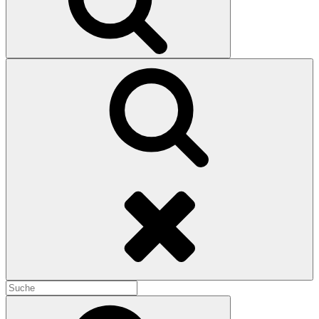
Search
Search
for:
Search