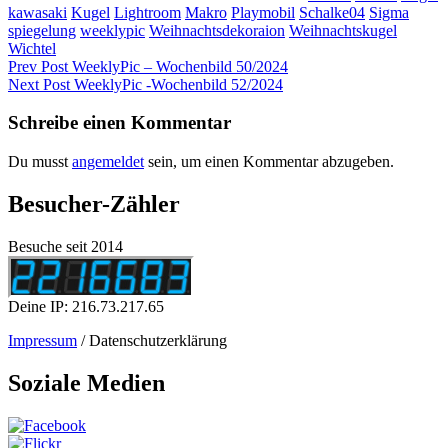
kawasaki
Kugel
Lightroom
Makro
Playmobil
Schalke04
Sigma
spiegelung
weeklypic
Weihnachtsdekoraion
Weihnachtskugel
Wichtel
Beitragsnavigation
Previous
Prev Post
WeeklyPic – Wochenbild 50/2024
Post
Next
Next Post
WeeklyPic -Wochenbild 52/2024
Post
Schreibe einen Kommentar
Du musst
angemeldet
sein, um einen Kommentar abzugeben.
Besucher-Zähler
Besuche seit 2014
Deine IP: 216.73.217.65
Impressum
/ Datenschutzerklärung
Soziale Medien