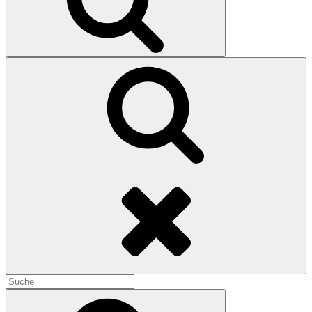
Search
Search
for:
Search