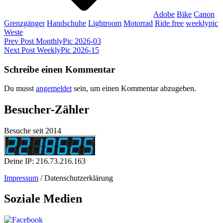
Adobe
Bike
Canon
Grenzgänger
Handschuhe
Lightroom
Motorrad
Ride free
weeklypic
Weste
Beitragsnavigation
Previous
Prev Post
MonthlyPic 2026-03
Post
Next
Next Post
WeeklyPic 2026-15
Post
Schreibe einen Kommentar
Du musst
angemeldet
sein, um einen Kommentar abzugeben.
Besucher-Zähler
Besuche seit 2014
Deine IP: 216.73.216.163
Impressum
/ Datenschutzerklärung
Soziale Medien