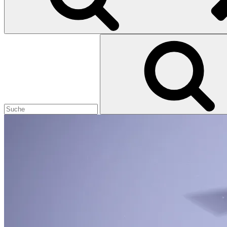
Search
for: