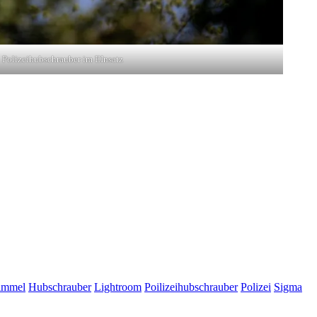
Polizeihubschrauber im EInsatz
immel
Hubschrauber
Lightroom
Poilizeihubschrauber
Polizei
Sigma