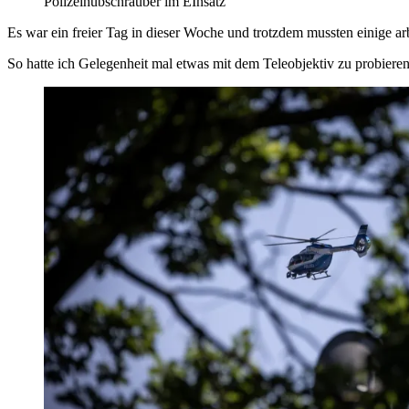
Polizeihubschrauber im EInsatz
Es war ein freier Tag in dieser Woche und trotzdem mussten einige a
So hatte ich Gelegenheit mal etwas mit dem Teleobjektiv zu probier