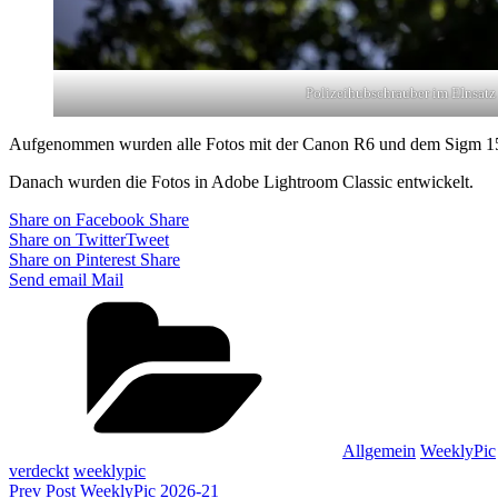
Polizeihubschrauber im EInsatz
Aufgenommen wurden alle Fotos mit der Canon R6 und dem Sigm 
Danach wurden die Fotos in Adobe Lightroom Classic entwickelt.
Share on Facebook
Share
Share on Twitter
Tweet
Share on Pinterest
Share
Send email
Mail
Categories
Allgemein
WeeklyPic
verdeckt
weeklypic
Beitragsnavigation
Previous
Prev Post
WeeklyPic 2026-21