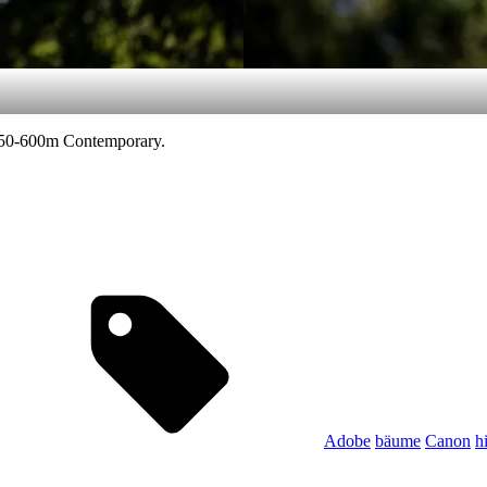
150-600m Contemporary.
Tags,
Adobe
bäume
Canon
h