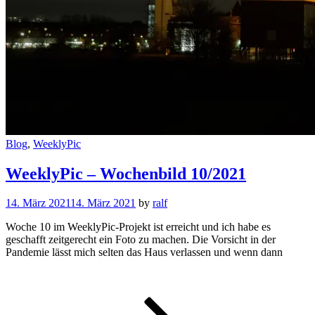
Cat
Blog
,
WeeklyPic
Links
WeeklyPic – Wochenbild 10/2021
14. März 2021
14. März 2021
by
ralf
Woche 10 im WeeklyPic-Projekt ist erreicht und ich habe es
geschafft zeitgerecht ein Foto zu machen. Die Vorsicht in der
Pandemie lässt mich selten das Haus verlassen und wenn dann
WeeklyPic
–
Wochenbi
10/2021