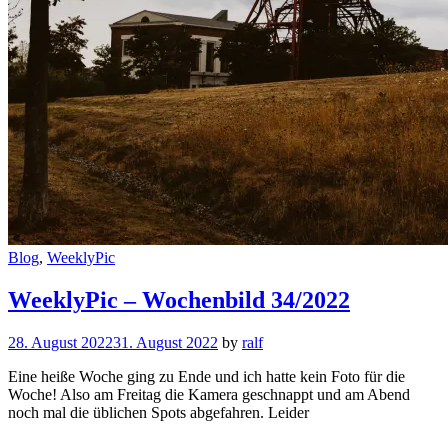
Cat
Blog
,
WeeklyPic
Links
WeeklyPic – Wochenbild 34/2022
28. August 2022
31. August 2022
by
ralf
Eine heiße Woche ging zu Ende und ich hatte kein Foto für die
Woche! Also am Freitag die Kamera geschnappt und am Abend
noch mal die üblichen Spots abgefahren. Leider
WeeklyPic