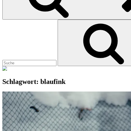
Search
for:
Schlagwort:
blaufink