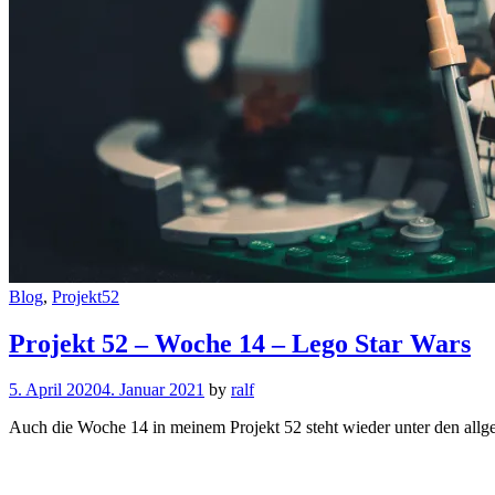
Cat
Blog
,
Projekt52
Links
Projekt 52 – Woche 14 – Lego Star Wars
5. April 2020
4. Januar 2021
by
ralf
Auch die Woche 14 in meinem Projekt 52 steht wieder unter den al
Projekt
52