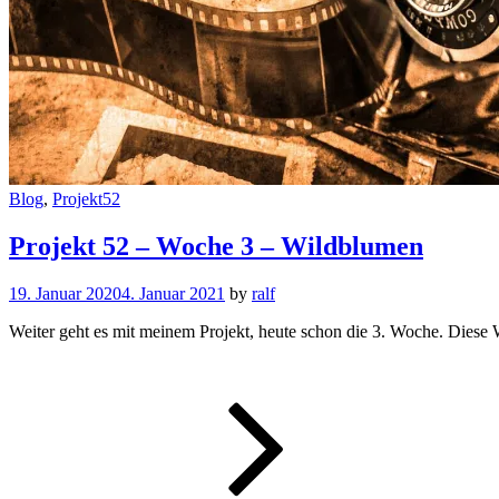
Cat
Blog
,
Projekt52
Links
Projekt 52 – Woche 3 – Wildblumen
19. Januar 2020
4. Januar 2021
by
ralf
Weiter geht es mit meinem Projekt, heute schon die 3. Woche. Diese
Projekt
52
–
Woche
3
–
Wildblum