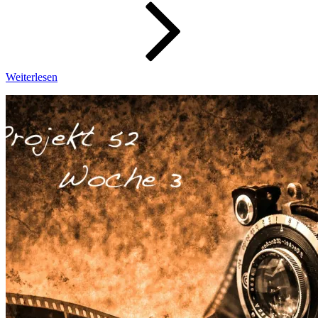
–
Woche
14
–
Lego
Star
Weiterlesen
Wars