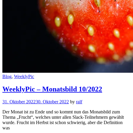
Cat
Blog
,
WeeklyPic
Links
WeeklyPic – Monatsbild 10/2022
31. Oktober 2022
30. Oktober 2022
by
ralf
Der Monat ist zu Ende und so kommt nun das Monatsbild zum
Thema „Frucht“, welches unter allen Slack-Teilnehmern gewählt
wurde. Frucht im Herbst ist schon schwierig, aber die Definition
was