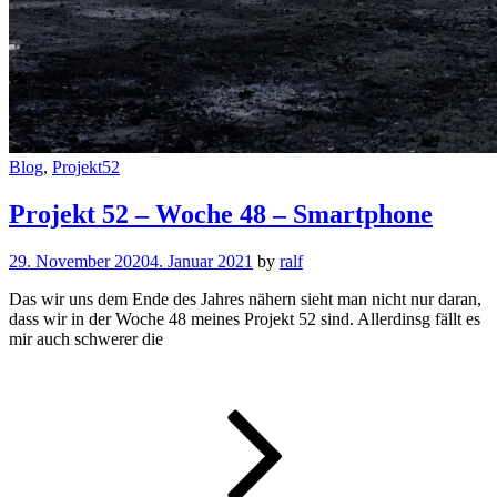
Cat
Blog
,
Projekt52
Links
Projekt 52 – Woche 48 – Smartphone
29. November 2020
4. Januar 2021
by
ralf
Das wir uns dem Ende des Jahres nähern sieht man nicht nur daran,
dass wir in der Woche 48 meines Projekt 52 sind. Allerdinsg fällt es
mir auch schwerer die
Projekt
52
–
Woche
48
–
Smartpho