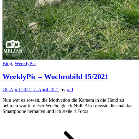
Cat
Blog
,
WeeklyPic
Links
WeeklyPic – Wochenbild 15/2021
18. April 2021
17. April 2021
by
ralf
Nun war es soweit, die Motivation die Kamera in die Hand zu
nehmen war in dieser Woche gleich Null. Also musste diesmal das
Smartphone herhalten und ich stelle 4 Fotos
WeeklyPic
–
Wochenbi
15/2021