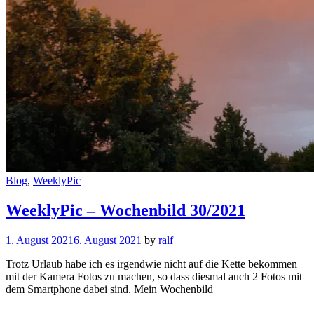
Cat
Blog
,
WeeklyPic
Links
WeeklyPic – Wochenbild 30/2021
1. August 2021
6. August 2021
by
ralf
Trotz Urlaub habe ich es irgendwie nicht auf die Kette bekommen
mit der Kamera Fotos zu machen, so dass diesmal auch 2 Fotos mit
dem Smartphone dabei sind. Mein Wochenbild
WeeklyPic