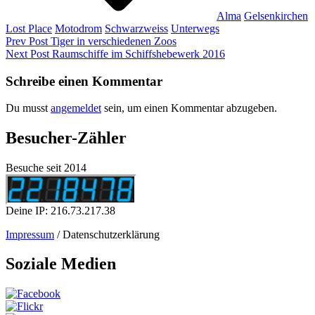
Alma
Gelsenkirchen
Lost Place
Motodrom
Schwarzweiss
Unterwegs
Beitragsnavigation
Previous
Prev Post
Tiger in verschiedenen Zoos
Post
Next
Next Post
Raumschiffe im Schiffshebewerk 2016
Post
Schreibe einen Kommentar
Du musst
angemeldet
sein, um einen Kommentar abzugeben.
Besucher-Zähler
Besuche seit 2014
Deine IP: 216.73.217.38
Impressum
/ Datenschutzerklärung
Soziale Medien