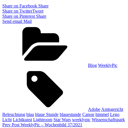
Share on Facebook
Share
Share on Twitter
Tweet
Share on Pinterest
Share
Send email
Mail
Categories
Blog
WeeklyPic
Tags,
Adobe
Amtsgericht
Beleuchtung
blau
blaue Stunde
blauestunde
Canon
himmel
Lego
Licht
Lichtkunst
Lightroom
Star Wars
weeklypic
Wissenschaftspark
Beitragsnavigation
Previous
Prev Post
WeeklyPic – Wochenbild 37/2021