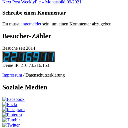
Post
Next
Next Post
WeeklyPic – Monatsbild 09/2021
Post
Schreibe einen Kommentar
Du musst
angemeldet
sein, um einen Kommentar abzugeben.
Besucher-Zähler
Besuche seit 2014
Deine IP: 216.73.216.153
Impressum
/ Datenschutzerklärung
Soziale Medien