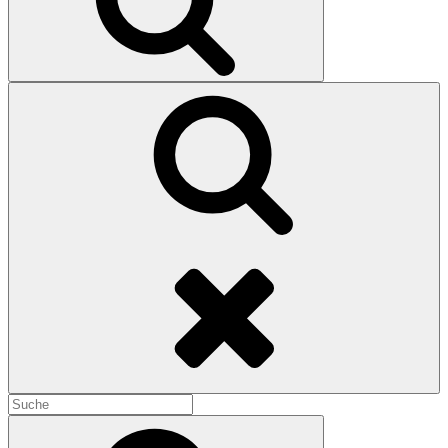
Search
Search
for:
Search