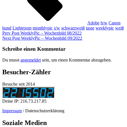
Adobe
b/w
Canon
hund
Lightroom
monthlypic
s/w
schwarzweiß
tasse
weeklypic
weiß
Beitragsnavigation
Previous
Prev Post
WeeklyPic – Wochenbild 08/2022
Post
Next
Next Post
WeeklyPic – Wochenbild 09/2022
Post
Schreibe einen Kommentar
Du musst
angemeldet
sein, um einen Kommentar abzugeben.
Besucher-Zähler
Besuche seit 2014
Deine IP: 216.73.217.85
Impressum
/ Datenschutzerklärung
Soziale Medien