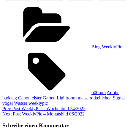
Categories
Blog
WeeklyPic
Tags,
600mm
Adobe
badetag
Canon
elster
Garten
Lightroom
meise
rotkehlchen
Sigma
vögel
Wasser
weeklypic
Beitragsnavigation
Previous
Prev Post
WeeklyPic – Wochenbild 24/2022
Post
Next
Next Post
WeeklyPic – Monatsbild 06/2022
Post
Schreibe einen Kommentar