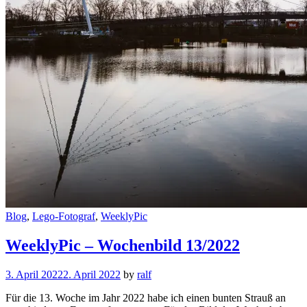
Cat
Blog
,
Lego-Fotograf
,
WeeklyPic
Links
WeeklyPic – Wochenbild 13/2022
3. April 2022
2. April 2022
by
ralf
Für die 13. Woche im Jahr 2022 habe ich einen bunten Strauß an