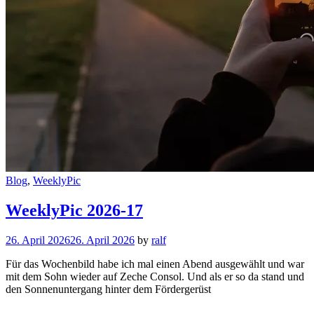
Cat
Blog
,
WeeklyPic
Links
WeeklyPic 2026-17
26. April 2026
26. April 2026
by
ralf
Für das Wochenbild habe ich mal einen Abend ausgewählt und war
mit dem Sohn wieder auf Zeche Consol. Und als er so da stand und
den Sonnenuntergang hinter dem Fördergerüst
WeeklyPic