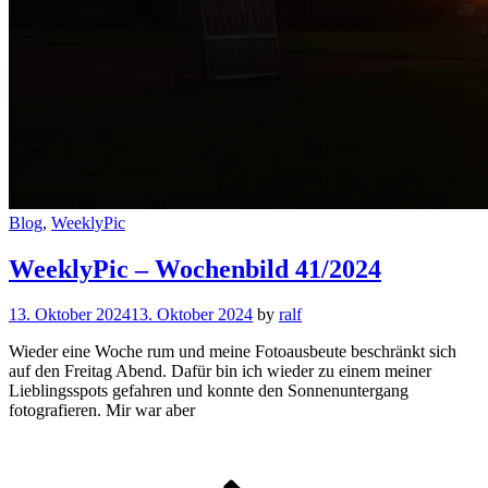
Cat
Blog
,
WeeklyPic
Links
WeeklyPic – Wochenbild 41/2024
13. Oktober 2024
13. Oktober 2024
by
ralf
Wieder eine Woche rum und meine Fotoausbeute beschränkt sich
auf den Freitag Abend. Dafür bin ich wieder zu einem meiner
Lieblingsspots gefahren und konnte den Sonnenuntergang
fotografieren. Mir war aber
WeeklyPic
–
Wochenbi