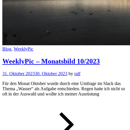
Cat
Blog
,
WeeklyPic
Links
WeeklyPic – Monatsbild 10/2023
31. Oktober 2023
30. Oktober 2023
by
ralf
Für den Monat Oktober wurde durch eine Umfrage im Slack das
Thema „Wasser“ als Aufgabe entschieden. Regen hatte ich nicht so
oft in der Auswahl und wollte ich meiner Ausrüstung
WeeklyPic
–
Monatsbil
10/2023