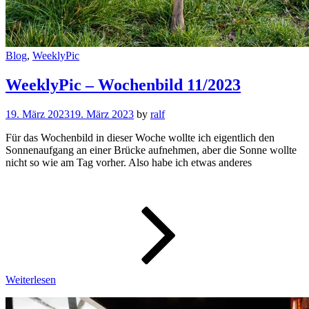
Cat
Blog
,
WeeklyPic
Links
WeeklyPic – Wochenbild 11/2023
19. März 2023
19. März 2023
by
ralf
Für das Wochenbild in dieser Woche wollte ich eigentlich den
Sonnenaufgang an einer Brücke aufnehmen, aber die Sonne wollte
nicht so wie am Tag vorher. Also habe ich etwas anderes
WeeklyPic
–
Wochenbi
11/2023
Weiterlesen