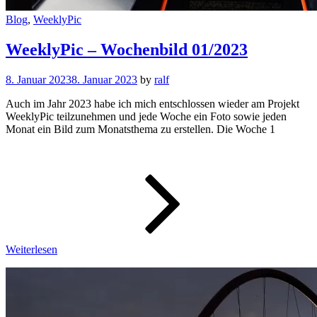
Cat
Blog
,
WeeklyPic
Links
WeeklyPic – Wochenbild 01/2023
8. Januar 2023
8. Januar 2023
by
ralf
Auch im Jahr 2023 habe ich mich entschlossen wieder am Projekt
WeeklyPic teilzunehmen und jede Woche ein Foto sowie jeden
Monat ein Bild zum Monatsthema zu erstellen. Die Woche 1
WeeklyPic
–
Wochenbi
01/2023
Weiterlesen