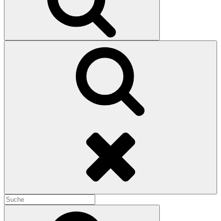
Search
Search
for:
Search