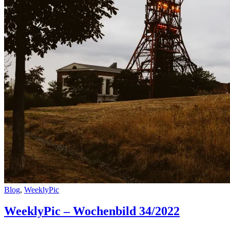
Cat
Blog
,
WeeklyPic
Links
WeeklyPic – Wochenbild 34/2022