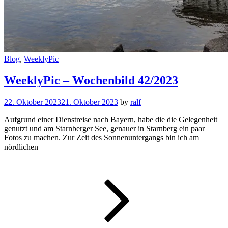
Cat
Blog
,
WeeklyPic
Links
WeeklyPic – Wochenbild 42/2023
22. Oktober 2023
21. Oktober 2023
by
ralf
Aufgrund einer Dienstreise nach Bayern, habe die die Gelegenheit
genutzt und am Starnberger See, genauer in Starnberg ein paar
Fotos zu machen. Zur Zeit des Sonnenuntergangs bin ich am
nördlichen
WeeklyPic
–
Wochenbi
42/2023