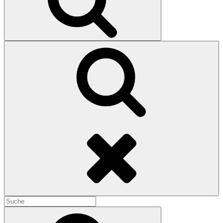
Search
Search
for:
Search