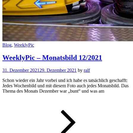
Cat
Blog
,
WeeklyPic
Links
WeeklyPic – Monatsbild 12/2021
31. Dezember 2021
29. Dezember 2021
by
ralf
Schon wieder ein Jahr vorbei und ich habe es tatsächlich geschafft:
Jedes Wochenbild und mit diesem Foto auch jedes Monatsbild. Das
Thema des Monats Dezember war „bunt“ und was am
WeeklyPic
–
Monatsbil
12/2021