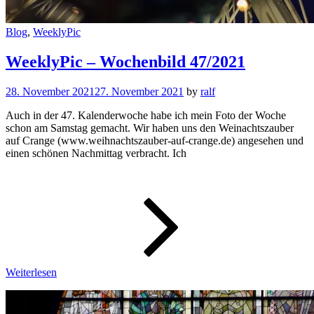
Cat
Blog
,
WeeklyPic
Links
WeeklyPic – Wochenbild 47/2021
28. November 2021
27. November 2021
by
ralf
Auch in der 47. Kalenderwoche habe ich mein Foto der Woche
schon am Samstag gemacht. Wir haben uns den Weinachtszauber
auf Crange (www.weihnachtszauber-auf-crange.de) angesehen und
einen schönen Nachmittag verbracht. Ich
WeeklyPic
–
Wochenbi
47/2021
Weiterlesen