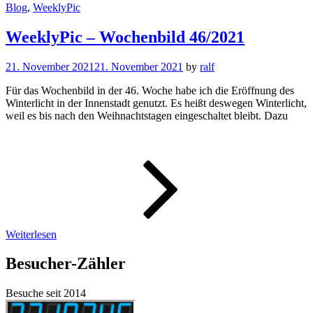
Cat
Blog
,
WeeklyPic
Links
WeeklyPic – Wochenbild 46/2021
21. November 2021
21. November 2021
by
ralf
Für das Wochenbild in der 46. Woche habe ich die Eröffnung des
Winterlicht in der Innenstadt genutzt. Es heißt deswegen Winterlicht,
weil es bis nach den Weihnachtstagen eingeschaltet bleibt. Dazu
WeeklyPic
–
Wochenbi
46/2021
Weiterlesen
Besucher-Zähler
Besuche seit 2014