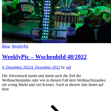
Cat
Blog
,
WeeklyPic
Links
WeeklyPic – Wochenbild 48/2022
4. Dezember 2022
4. Dezember 2022
by
ralf
Die Adventszeit startet und damit auch die Zeit der
Weihnachtsmärkte oder wie in diesem Fall dem Weihnachtszauber,
ein wenig Markt und viel Kirmes. Auch in diesem Jahr findet auf
dem
WeeklyPic
–
Wochenbi
48/2022