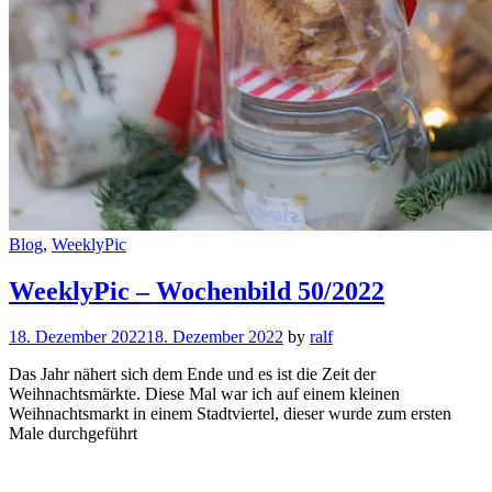
Cat
Blog
,
WeeklyPic
Links
WeeklyPic – Wochenbild 50/2022
18. Dezember 2022
18. Dezember 2022
by
ralf
Das Jahr nähert sich dem Ende und es ist die Zeit der
Weihnachtsmärkte. Diese Mal war ich auf einem kleinen
Weihnachtsmarkt in einem Stadtviertel, dieser wurde zum ersten
Male durchgeführt
WeeklyPic
–