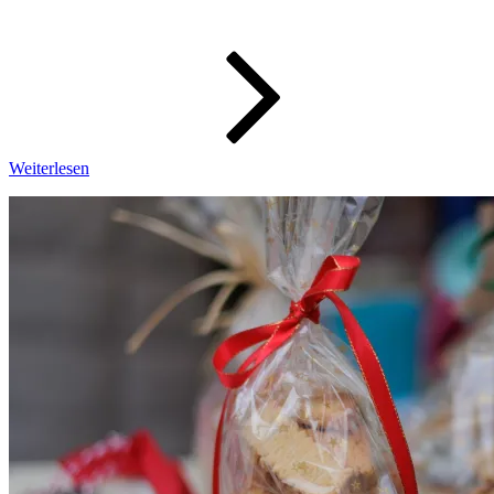
WeeklyPic
–
Wochenbi
49/2023
Weiterlesen