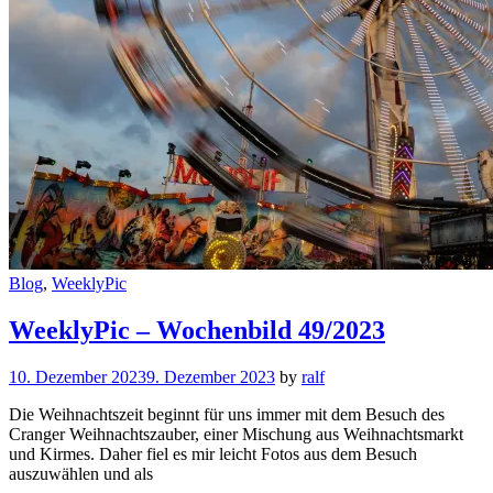
Cat
Blog
,
WeeklyPic
Links
WeeklyPic – Wochenbild 49/2023
10. Dezember 2023
9. Dezember 2023
by
ralf
Die Weihnachtszeit beginnt für uns immer mit dem Besuch des
Cranger Weihnachtszauber, einer Mischung aus Weihnachtsmarkt
und Kirmes. Daher fiel es mir leicht Fotos aus dem Besuch
auszuwählen und als